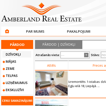
PAR MUMS
PAKALPOJUMI
PĀRDOD
PĀRDOD | DZĪVOKĻI
DZĪVOKĻI
Atrašanās vieta:
Stāvs:
MĀJAS
Attēls
Preces a
ZEME
TELPAS
Izremontēts 1-istabas dzī
UZŅĒMUMUS
Egļu ielā 18, Liepājā. ...
EKSKLUZĪVI
CENU SAMAZINĀJUMI