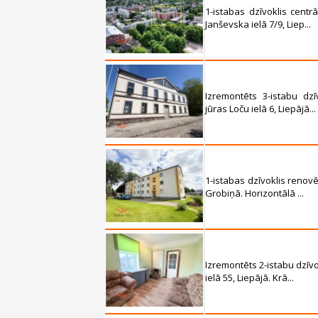
1-istabas dzīvoklis cent
Janševska ielā 7/9, Liep...
Izremontēts 3-istabu dz
jūras Loču ielā 6, Liepājā...
1-istabas dzīvoklis renov
Grobiņā. Horizontālā ...
Izremontēts 2-istabu dzīv
ielā 55, Liepājā. Krā...