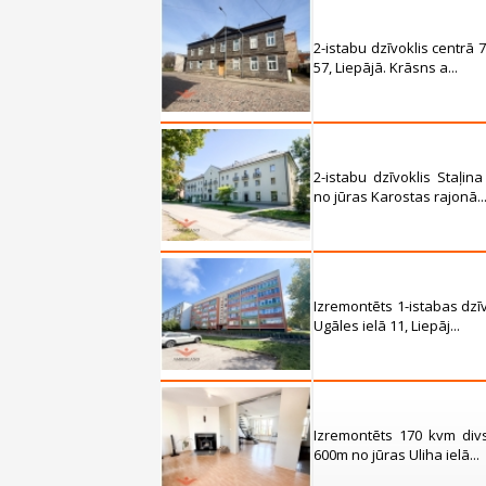
2-istabu dzīvoklis centrā
57, Liepājā. Krāsns a...
2-istabu dzīvoklis Staļi
no jūras Karostas rajonā..
Izremontēts 1-istabas dzī
Ugāles ielā 11, Liepāj...
Izremontēts 170 kvm divs
600m no jūras Uliha ielā...