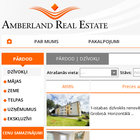
PAR MUMS
PAKALPOJUMI
PĀRDOD
PĀRDOD | DZĪVOKĻI
DZĪVOKĻI
Atrašanās vieta:
Stāvs:
MĀJAS
Attēls
Preces a
ZEME
TELPAS
1-istabas dzīvoklis renov
UZŅĒMUMUS
Grobiņā. Horizontālā ...
EKSKLUZĪVI
CENU SAMAZINĀJUMI