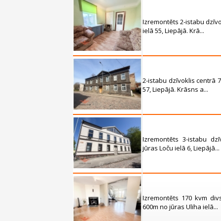
Izremontēts 2-istabu dzīv
ielā 55, Liepājā. Krā...
2-istabu dzīvoklis centrā
57, Liepājā. Krāsns a...
Izremontēts 3-istabu dz
jūras Loču ielā 6, Liepājā...
Izremontēts 170 kvm divs
600m no jūras Uliha ielā...