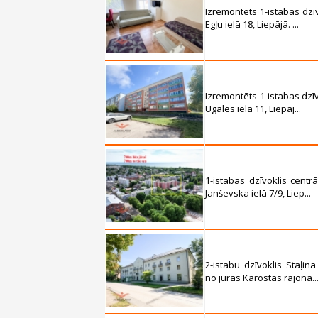
Izremontēts 1-istabas dzī
Egļu ielā 18, Liepājā. ...
Izremontēts 1-istabas dzī
Ugāles ielā 11, Liepāj...
1-istabas dzīvoklis cent
Janševska ielā 7/9, Liep...
2-istabu dzīvoklis Staļi
no jūras Karostas rajonā..