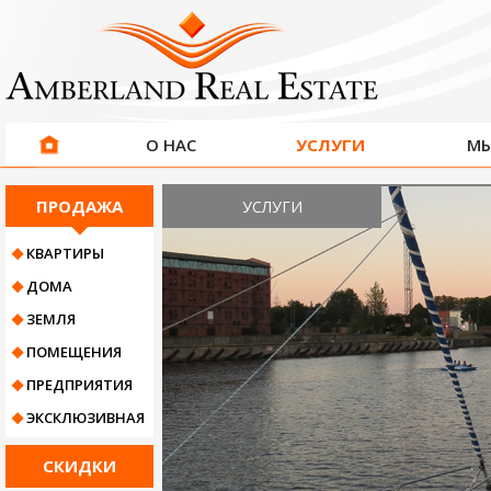
О НАС
УСЛУГИ
МЫ
ПРОДАЖА
УСЛУГИ
КВАРТИРЫ
ДОМA
ЗЕМЛЯ
ПОМЕЩЕНИЯ
ПРЕДПРИЯТИЯ
ЭКСКЛЮЗИВНАЯ
СКИДКИ