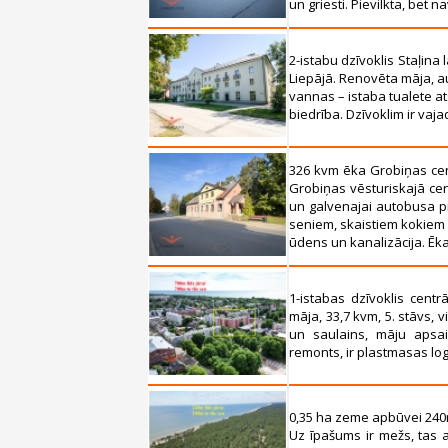
un griesti. Pievilkta, bet n
2-istabu dzīvoklis Staļina
Liepājā. Renovēta māja, aug
vannas – istaba tualete at
biedrība. Dzīvoklim ir vaja
326 kvm ēka Grobiņas cent
Grobiņas vēsturiskajā cen
un galvenajai autobusa pi
seniem, skaistiem kokiem 
ūdens un kanalizācija. Ēkai i
1-istabas dzīvoklis cent
māja, 33,7 kvm, 5. stāvs, v
un saulains, māju apsai
remonts, ir plastmasas log
0,35 ha zeme apbūvei 240
Uz īpašums ir mežs, tas