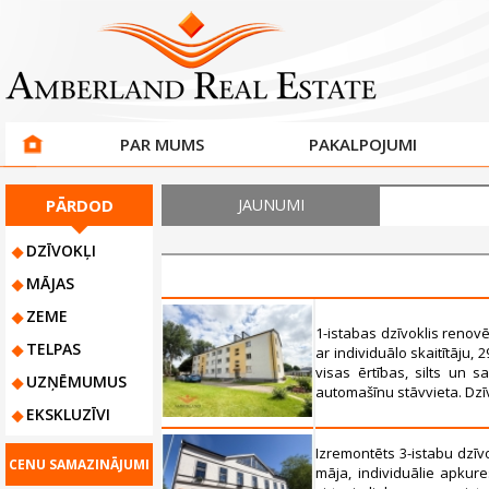
PAR MUMS
PAKALPOJUMI
PĀRDOD
JAUNUMI
DZĪVOKĻI
MĀJAS
ZEME
1-istabas dzīvoklis renov
TELPAS
ar individuālo skaitītāju, 
visas ērtības, silts un 
UZŅĒMUMUS
automašīnu stāvvieta. Dzīvo
EKSKLUZĪVI
Izremontēts 3-istabu dzīv
CENU SAMAZINĀJUMI
māja, individuālie apkure