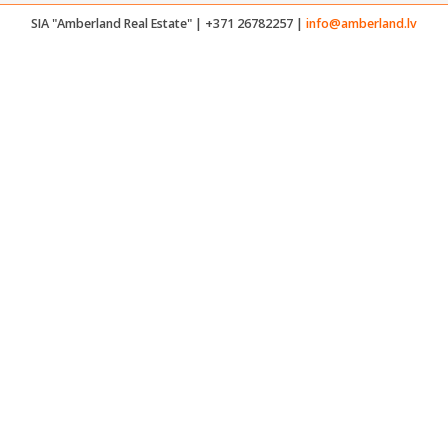
SIA "Amberland Real Estate" | +371 26782257 |
info@amberland.lv