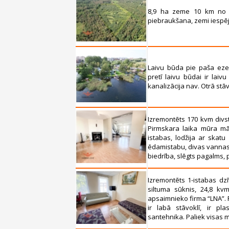
8,9 ha zeme 10 km no 
piebraukšana, zemi iespēj
Laivu būda pie paša ezera
pretī laivu būdai ir laiv
kanalizācija nav. Otrā stāv
Izremontēts 170 kvm divst
Pirmskara laika mūra māj
istabas, lodžija ar skatu
ēdamistabu, divas vannas 
biedrība, slēgts pagalms, p
Izremontēts 1-istabas dzī
siltuma sūknis, 24,8 kv
apsaimnieko firma “LNA”. 
ir labā stāvoklī, ir pla
santehnika. Paliek visas 