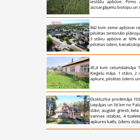
iestāžu apbūve. Pirms 
aizsargājamu biotopu un 
842 kvm zeme apbūvei cent
pilsētas teritoriālo plānoj
3 stāvu apbūve ar 60% m
pilsētas ūdeni, kanalizācij
45,4 kvm ceturtdaļmāja 
Ķieģeļu māja, 1 stāvs, 2 
apkure, pilsētas ūdens un k
Ekskluzīva privātmāja 15
Liepājas un 56 km no Pala
stāvi, augstie griesti, lie
vannas istabas, 4 tualete
apkures katls, ūdens dziļu