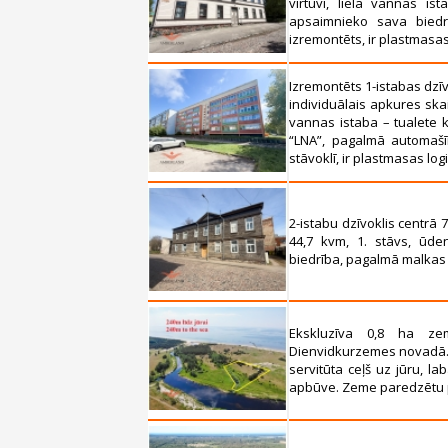
virtuvi, liela vannas is
apsaimnieko sava biedrīb
izremontēts, ir plastmasas l
Izremontēts 1-istabas dzīv
individuālais apkures skait
vannas istaba – tualete k
“LNA”, pagalmā automašīnu
stāvoklī, ir plastmasas logi,
2-istabu dzīvoklis centrā
44,7 kvm, 1. stāvs, ūden
biedrība, pagalmā malkas š
Ekskluzīva 0,8 ha z
Dienvidkurzemes novadā. Z
servitūta ceļš uz jūru, l
apbūve. Zeme paredzētu p