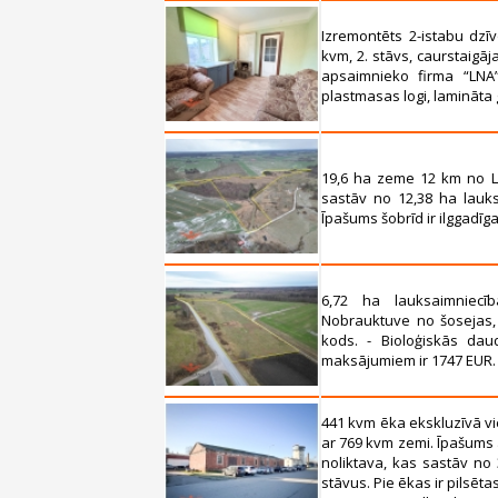
Izremontēts 2-istabu dzīv
kvm, 2. stāvs, caurstaigā
apsaimnieko firma “LNA”,
plastmasas logi, lamināta 
19,6 ha zeme 12 km no L
sastāv no 12,38 ha lauks
Īpašums šobrīd ir ilggadīg
6,72 ha lauksaimniec
Nobrauktuve no šosejas, 
kods. - Bioloģiskās dau
maksājumiem ir 1747 EUR.
441 kvm ēka ekskluzīvā vi
ar 769 kvm zemi. Īpašums 
noliktava, kas sastāv no
stāvus. Pie ēkas ir pilsēt